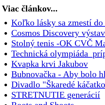
Viac článkov...
Koľko lásky sa zmestí do
Cosmos Discovery výsta
Stolný tenis -OK CVČ M
Technická olympiáda_prí
Kvapka krvi Jakubov
Bubnovačka - Aby bolo hl
Divadlo "Škaredé káčatk
STRETNUTIE generácií
Roots and Shoots