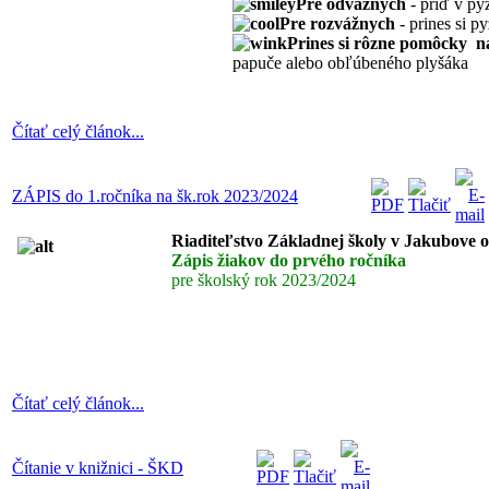
Pre odvážnych
- príď v py
Pre rozvážnych
- prines si p
Prines si rôzne pomôcky n
papuče alebo obľúbeného plyšáka
Čítať celý článok...
ZÁPIS do 1.ročníka na šk.rok 2023/2024
Riaditeľstvo Základnej školy v Jakubove 
Zápis žiakov do prvého ročníka
pre školský rok 2023/2024
Čítať celý článok...
Čítanie v knižnici - ŠKD