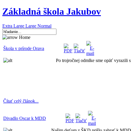
Základná škola Jakubov
Extra Large
Large
Normal
Home
Škola v prírode Orava
Po trojročnej odmlke sme opäť vyrazili 
Čítať celý článok...
Divadlo Oscar k MDD
Našim deťom z ŠKD prišlo zahrať k MDD pr