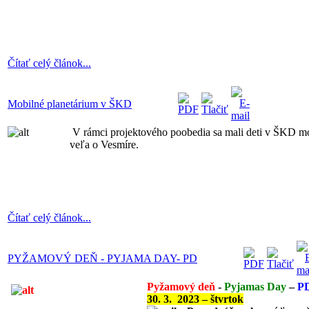
Čítať celý článok...
Mobilné planetárium v ŠKD
V rámci projektového poobedia sa mali deti v ŠKD 
veľa o Vesmíre.
Čítať celý článok...
PYŽAMOVÝ DEŇ - PYJAMA DAY- PD
Pyžamový deň
-
Pyjamas Day
–
P
30. 3. 2023 – štvrtok