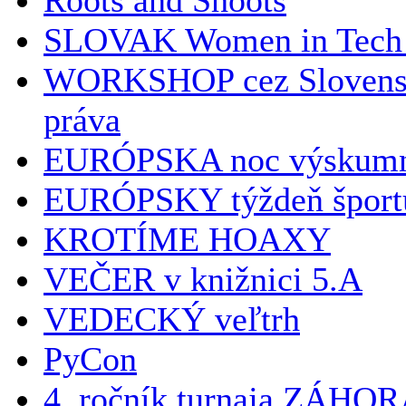
SLOVAK Women in Tech 1
WORKSHOP cez Slovenské
práva
EURÓPSKA noc výskumn
EURÓPSKY týždeň šport
KROTÍME HOAXY
VEČER v knižnici 5.A
VEDECKÝ veľtrh
PyCon
4. ročník turnaja ZÁ