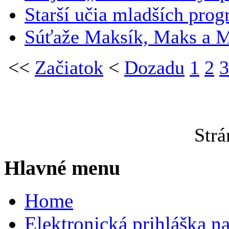
Starší učia mladších pro
Súťaže Maksík, Maks a 
<<
Začiatok
<
Dozadu
1
2
3
Strá
Hlavné menu
Home
Elektronická prihláška n