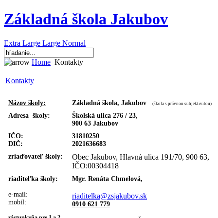
Základná škola Jakubov
Extra Large
Large
Normal
Home
Kontakty
Kontakty
Názov školy:
Základná škola, Jakubov
(
škola s právnou subjektivitou)
Adresa školy:
Školská ulica 276 / 23,
900 63 Jakubov
IČO:
31810250
DIČ:
2021636683
zriaďovateľ školy:
Obec Jakubov, Hlavná ulica 191/70, 900 63,
IČO:00304418
riaditeľka školy:
Mgr. Renáta Chmelová,
e-mail:
riaditelka@zsjakubov.sk
mobil:
0910 621 779
zástupkyňa pre 1 a 2