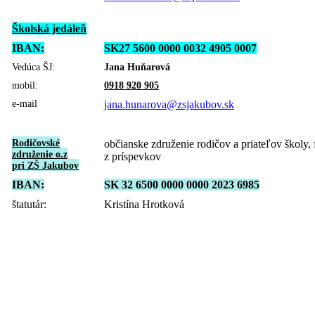
Školská jedáleň
IBAN:
SK27 5600 0000 0032 4905 0007
Vedúca ŠJ:
Jana Huňarová
mobil:
0918 920 905
e-mail
jana.hunarova@zsjakubov.sk
Rodičovské
občianske združenie rodičov a priateľov školy,
združenie o.z
z príspevkov
pri ZŠ Jakubov
IBAN:
SK 32 6500 0000 0000 2023 6985
štatutár:
Kristína Hrotková