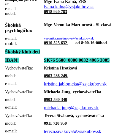
Mgr. Ivana Kalná, ZRŠ
st:
ivana.kalna@zsjakubov.sk
e-mail:
0918 920 783
mobil:
Školská
Mgr. Veronika Martincová - Slivková
psychlogička:
e-mail:
veronika.martincova@zsjakubov.sk
0910 525 632
od 8:00-16:00hod.
mobil:
Školský klub detí
IBAN:
SK76 5600 0000 0032 4905 3005
Vychovávateľka:
Kristína Hrotková
mobil:
0903 286 249
,
e-mail:
kristina.jablonicka@zsjakubov.sk
Vychovávateľka:
Michaela Jung, vychovávateľka
mobil:
0903 580 340
e-mail:
michaela.jung@zsjakubov.sk
Vychovávateľka:
Tereza Siváková, vychovávateľka
mobil:
0911 720 950
e-mail:
tereza.sivakova@zsjakubov.sk