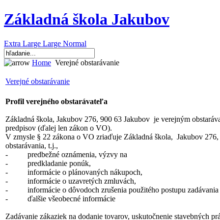
Základná škola Jakubov
Extra Large
Large
Normal
Home
Verejné obstarávanie
Verejné obstarávanie
Profil verejného obstarávateľa
Základná škola, Jakubov 276, 900 63 Jakubov je verejným obstaráva
predpisov (ďalej len zákon o VO).
V zmysle § 22 zákona o VO zriaďuje Základná škola, Jakubov 276, 9
obstarávania, t.j.,
- predbežné oznámenia, výzvy na
- predkladanie ponúk,
- informácie o plánovaných nákupoch,
- informácie o uzavretých zmluvách,
- informácie o dôvodoch zrušenia použitého postupu zadávania
- ďalšie všeobecné informácie
Zadávanie zákaziek na dodanie tovarov, uskutočnenie stavebných prá