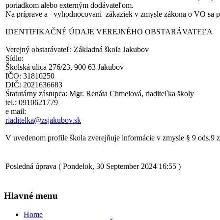
poriadkom alebo externým dodávateľom.
Na príprave a vyhodnocovaní zákaziek v zmysle zákona o VO sa podi
IDENTIFIKAČNÉ ÚDAJE VEREJNÉHO OBSTARÁVATEĽA
Verejný obstarávateľ: Základná škola Jakubov
Sídlo:
Školská ulica 276/23, 900 63 Jakubov
IČO: 31810250
DIČ: 2021636683
Štatutárny zástupca: Mgr. Renáta Chmelová, riaditeľka školy
tel.: 0910621779
e mail:
riaditelka@zsjakubov.sk
V uvedenom profile škola zverejňuje informácie v zmysle § 9 ods.9
Posledná úprava ( Pondelok, 30 September 2024 16:55 )
Hlavné menu
Home