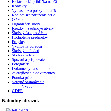
Elektronická prihláška na ZŠ
Kontakty
Vyhlásenie o poskytnutí 2 %
Rodičovské združenie pri ZŠ
O škole
Organizácia školy
Krúžky – záujmové útvary
Školský časopis Áčko
Hodnotenie predmetov
Projekty
Výchovný poradca
Školský klub detí
Školská jedáleň
Spozori a prispievatelia
Fotogaléria
Dokumenty na stiahnutie
Zverejňovanie dokumentov
Ponuka práce
Verejné obstarávanie
Výzvy
GDPR
Náhodný obrázok