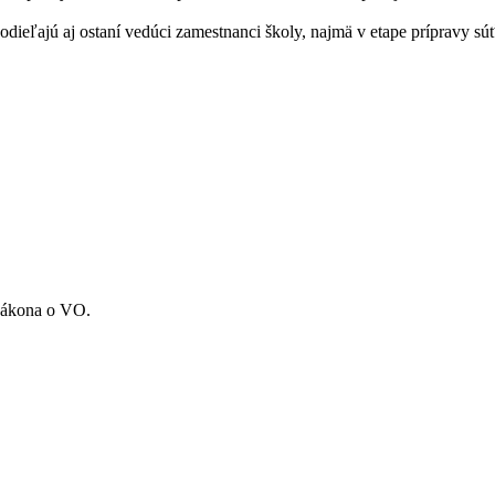
eľajú aj ostaní vedúci zamestnanci školy, najmä v etape prípravy sú
 zákona o VO.