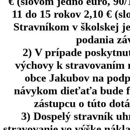
€ (slovom jedno euro, 90/
11 do 15 rokov 2,10 € (s
Stravníkom v školskej je
podania záv
2) V prípade poskytnut
výchovy k stravovaním 
obce Jakubov na podp
návykom dieťaťa bude f
zástupcu o túto dot
3) Dospelý stravník uh
stravovanie vo výške nákl