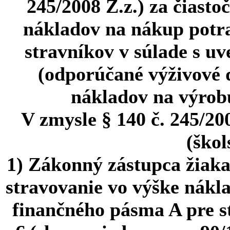
245/2008 Z.z.) za čiast
nákladov na nákup potra
stravníkov v súlade s 
(odporúčané výživové 
nákladov na výrobu
V zmysle § 140 č. 245/20
(škol
1) Zákonný zástupca žiaka
stravovanie vo výške nákl
finančného pásma A pre st