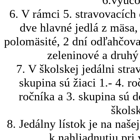
6. V rámci 5. stravovacích
dve hlavné jedlá z mäsa,
polomäsité, 2 dní odľahčova
zeleninové a druhý
7. V školskej jedálni str
skupina sú žiaci 1.- 4. ro
ročníka a 3. skupina sú d
školsk
8. Jedálny lístok je na naše
k nahliadnutiu pri