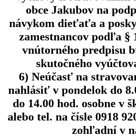
obce Jakubov na podp
návykom dieťaťa a poskyt
zamestnancov podľa § 1
vnútorného predpisu 
skutočného vyúčtova
6) Neúčasť na stravovan
nahlásiť v pondelok do 8.
do 14.00 hod. osobne v š
alebo tel. na čísle 0918 9
zohľadní v n