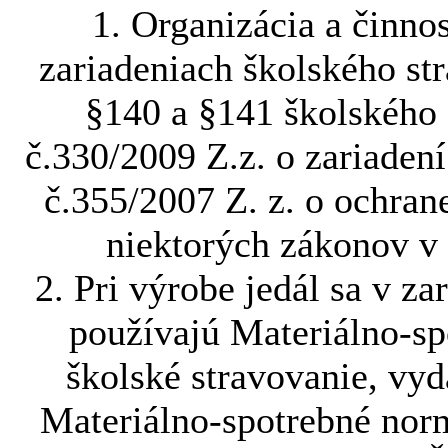
1. Organizácia a činno
zariadeniach školského st
§140 a §141 školského
č.330/2009 Z.z. o zariaden
č.355/2007 Z. z. o ochran
niektorých zákonov v 
2. Pri výrobe jedál sa v z
používajú Materiálno-sp
školské stravovanie, vy
Materiálno-spotrebné norm