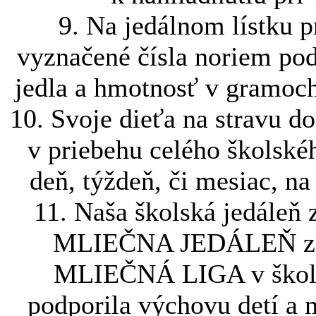
9. Na jedálnom lístku 
vyznačené čísla noriem pod
jedla a hmotnosť v gramoch
10. Svoje dieťa na stravu do
v priebehu celého školské
deň, týždeň, či mesiac, n
11. Naša školská jedál
MLIEČNA JEDÁLEŇ za 
MLIEČNÁ LIGA v škols
podporila výchovu detí a