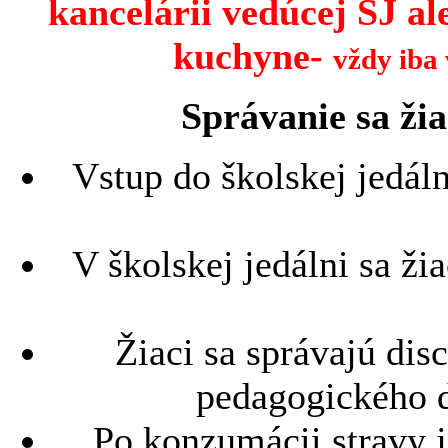
kancelárii vedúcej ŠJ a
kuchyne-
vždy iba
Správanie sa žia
Vstup do školskej jedáln
V školskej jedálni sa ži
Žiaci sa správajú dis
pedagogického d
Po konzumácii stravy j