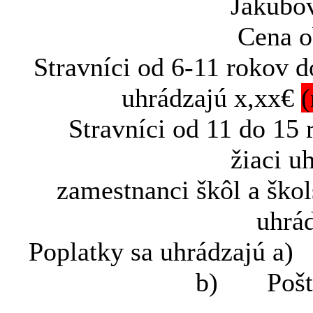
Jakubov
Cena o
Stravníci od 6-11 rokov d
uhrádzajú x,xx€
(
Stravníci od 11 do 15 ro
žiaci u
zamestnanci škôl a ško
uhrá
Poplatky sa uhrádzajú a
b) Pošto