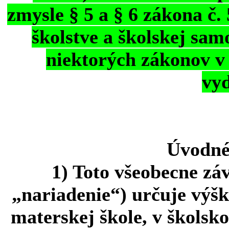
zmysle § 5 a § 6 zákona č. 
školstve a školskej sam
niektorých zákonov v 
vyd
Úvodné
1) Toto všeobecne zá
„nariadenie“) určuje výšk
materskej škole, v školsk