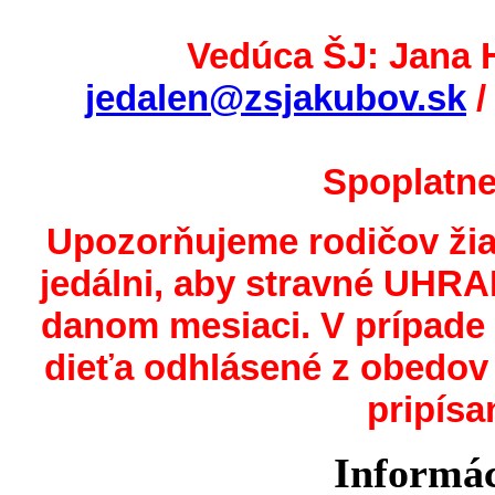
Vedúca ŠJ: Jana 
jedalen@zsjakubov.sk
Spoplatne
Upozorňujeme rodičov žiak
jedálni, aby stravné UHR
danom mesiaci. V prípad
dieťa odhlásené z obedov
pripísa
Informác