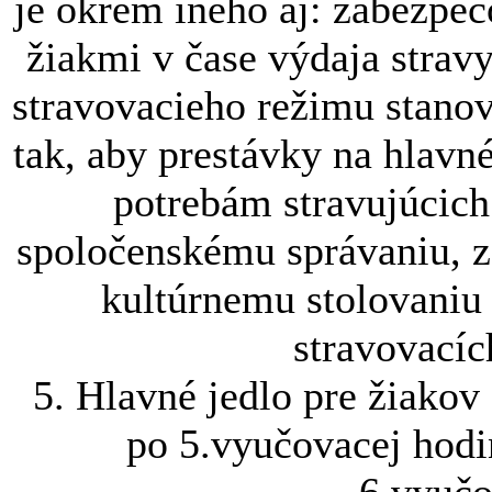
je okrem iného aj: zabezpe
žiakmi v čase výdaja stravy
stravovacieho režimu stano
tak, aby prestávky na hlavn
potrebám stravujúcich
spoločenskému správaniu, z
kultúrnemu stolovaniu
stravovací
5. Hlavné jedlo pre žiakov
po 5.vyučovacej hodi
6.vyučo