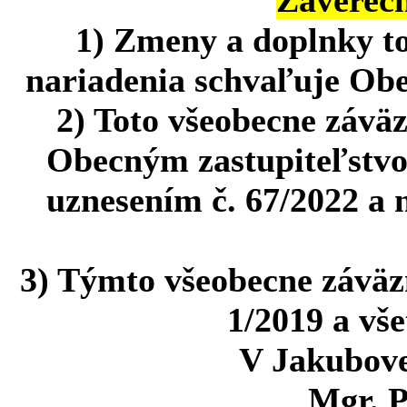
1) Zmeny a doplnky t
nariadenia schvaľuje Obe
2) Toto všeobecne závä
Obecným zastupiteľstvo
uznesením č. 67/2022 a 
3) Týmto všeobecne záväz
1/2019 a vš
V Jakubove
Mgr. P