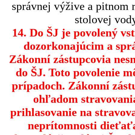
správnej výžive a pitnom r
stolovej vod
14. Do ŠJ je povolený vs
dozorkonajúcim a spr
Zákonní zástupcovia nes
do ŠJ. Toto povolenie m
prípadoch. Zákonní zástu
ohľadom stravovania
prihlasovanie na stravov
neprítomnosti dieťaťa