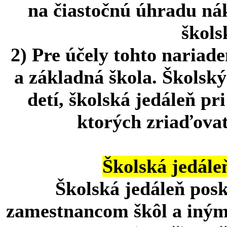
na čiastočnú úhradu ná
škols
2) Pre účely tohto nariad
a základná škola. Školský
detí, školská jedáleň pr
ktorých zriaďova
Školská jedále
Školská jedáleň posk
zamestnancom škôl a iným 