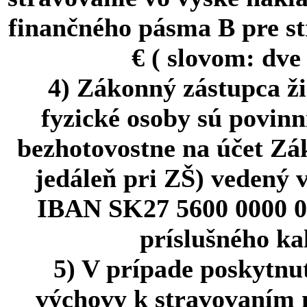
finančného pásma B pre st
€ ( slovom: dve
4) Zákonný zástupca ži
fyzické osoby sú povinn
bezhotovostne na účet Zá
jedáleň pri ZŠ) vedený 
IBAN SK27 5600 0000 00
príslušného ka
5) V prípade poskytnut
výchovy k stravovaním 