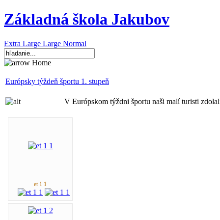
Základná škola Jakubov
Extra Large
Large
Normal
Home
Európsky týždeň športu 1. stupeň
V Európskom týždni športu naši malí turisti zdola
et 1 1