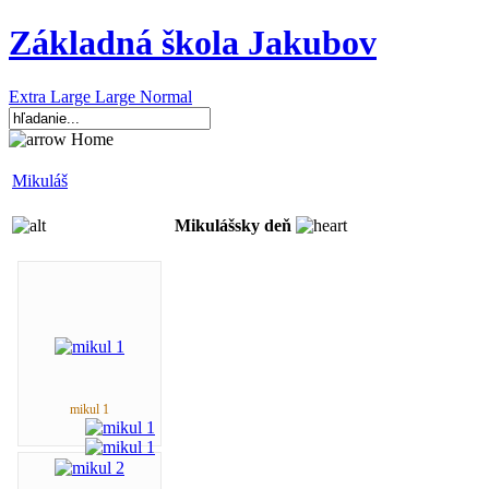
Základná škola Jakubov
Extra Large
Large
Normal
Home
Mikuláš
Mikulášsky deň
mikul 1