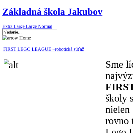
Základná škola Jakubov
Extra Large
Large
Normal
Home
FIRST LEGO LEAGUE –robotická súťaž
Sme lí
najvýz
FIRS
školy s
nielen
rovno 
Lego L