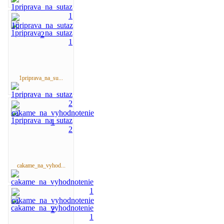
1priprava_na_su...
cakame_na_vyhod...