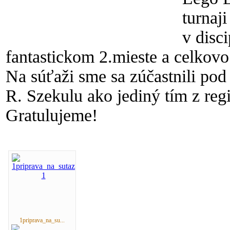
turnaj
v disc
fantastickom 2.mieste a celkovo
Na súťaži sme sa zúčastnili pod
R. Szekulu ako jediný tím z reg
Gratulujeme!
1priprava_na_su...